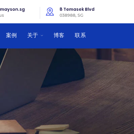
mayson.sg
8 Temasek Blvd
us
038988, SG
案例
关于
博客
联系