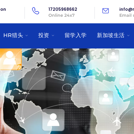
on
17205968662
info@
Online 24x7
Email 
HR猎头
投资
留学入学
新加坡生活