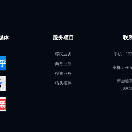
媒体
服务项目
联
移民业务
手机：
17
商务业务
座机：+65 
投资业务
新加坡手
猎头招聘
882