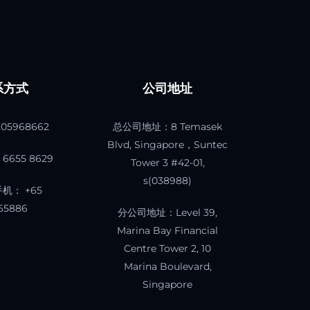
系方式
公司地址
205968662
总公司地址：8 Temasek
Blvd, Singapore，Suntec
6655 8629
Tower 3 #42-01,
s(038988)
机： +65
65886
分公司地址：Level 39,
Marina Bay Financial
Centre Tower 2, 10
Marina Boulevard,
Singapore