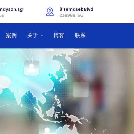
mayson.sg
8 Temasek Blvd
us
038988, SG
案例
关于
博客
联系