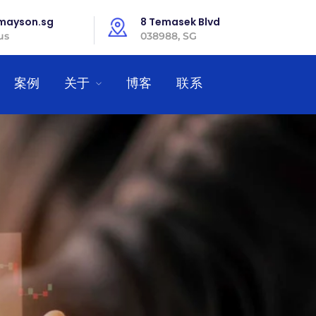
mayson.sg
8 Temasek Blvd
us
038988, SG
案例
关于
博客
联系