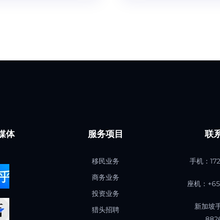
媒体
服务项目
联
移民业务
手机：
17
商务业务
座机：+65 
投资业务
新加坡手
猎头招聘
882