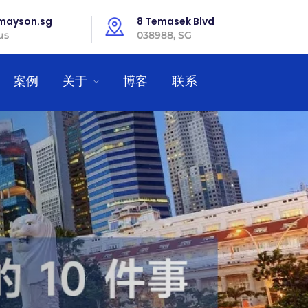
mayson.sg
8 Temasek Blvd
us
038988, SG
案例
关于
博客
联系