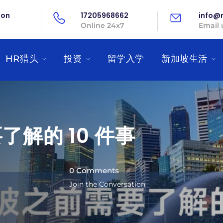
on
17205968662
info@
Online 24x7
Email 
HR猎头
投资
留学入学
新加坡生活
解的 10 件事
0 Comments
Join the Conversation